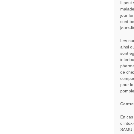
Il peut
malade
jour fé
sont be
jours-là
Les nu
ainsi q
sont é
interlo
pharma
de che
compos
pour la
pompie
Centre
En cas
d’intox
SAMU n