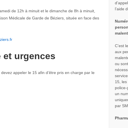
d’appel
l’aide 
amedi de 12h à minuit et le dimanche de 8h à minuit,
ison Médicale de Garde de Béziers, située en face des
Numéro
person
malent
iers.fr
C’est 
aux pe
e et urgences
malent
ou sont
nécessi
 devez appeler le 15 afin d’être pris en charge par le
servic
15, les
police-
un num
unique
par SM
Pharma