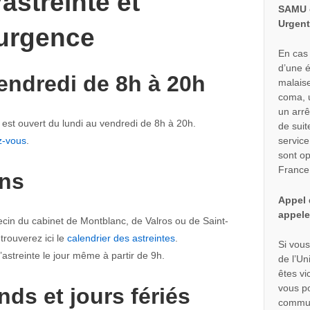
astreinte et
SAMU o
Urgent
urgence
En cas 
d’une é
endredi de 8h à 20h
malaise
coma, u
un arrê
est ouvert du lundi au vendredi de 8h à 20h.
de sui
z-vous
.
service 
sont op
France
ns
Appel 
appele
cin du cabinet de Montblanc, de Valros ou de Saint-
trouverez ici le
calendrier des astreintes
.
Si vou
astreinte le jour même à partir de 9h.
de l’U
êtes vi
vous p
nds et jours fériés
commun