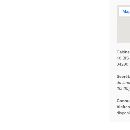
Cabine
40 BI
34290 
Secréta
du lund
20h00)
Consul
Visites
disponi