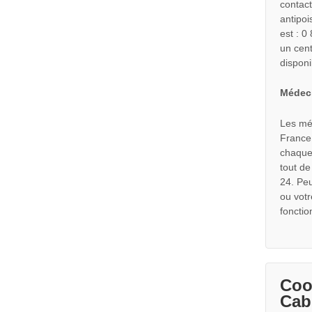
contact
antipoi
est : 
un cent
disponi
Médeci
Les mé
France 
chaque 
tout de
24. Pe
ou votr
fonctio
Coo
Cab