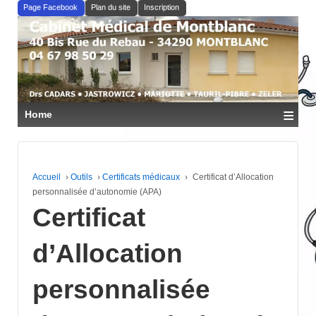
↓
Page Facebook
Plan du site
Inscription
PASSER
AU
CONTENU
PRINCIPAL
≡
Home
Accueil
›
Outils
›
Certificats médicaux
›
Certificat d’Allocation
personnalisée d’autonomie (APA)
Certificat
d’Allocation
personnalisée