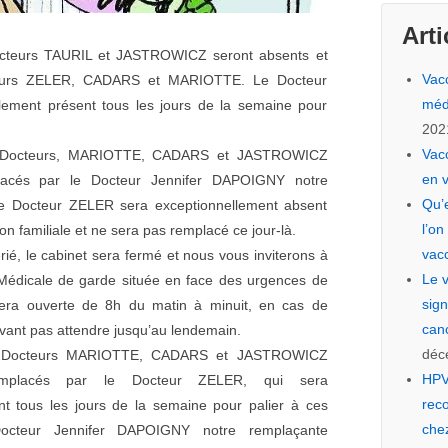
Arti
octeurs TAURIL et JASTROWICZ seront absents et
Vac
teurs ZELER, CADARS et MARIOTTE. Le Docteur
méd
ement présent tous les jours de la semaine pour
202
Vacc
s Docteurs, MARIOTTE, CADARS et JASTROWICZ
en 
lacés par le Docteur Jennifer DAPOIGNY notre
Qu’
Le Docteur ZELER sera exceptionnellement absent
l’on
on familiale et ne sera pas remplacé ce jour-là.
vac
rié, le cabinet sera fermé et nous vous inviterons à
Le v
Médicale de garde située en face des urgences de
sign
 sera ouverte de 8h du matin à minuit, en cas de
canc
ant pas attendre jusqu’au lendemain.
déc
s Docteurs MARIOTTE, CADARS et JASTROWICZ
HPV
emplacés par le Docteur ZELER, qui sera
rec
nt tous les jours de la semaine pour palier à ces
che
octeur Jennifer DAPOIGNY notre remplaçante