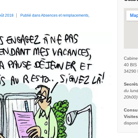
oût 2018
Publié dans
Absences et remplacements
,
Cabine
40 BI
34290 
Secréta
du lund
20h00)
Consul
Visites
disponi