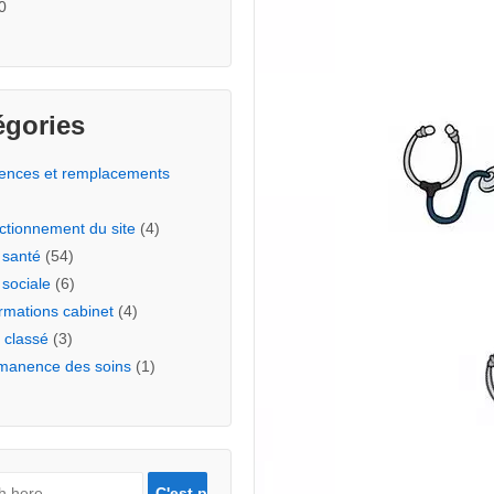
0
égories
ences et remplacements
ctionnement du site
(4)
 santé
(54)
 sociale
(6)
rmations cabinet
(4)
 classé
(3)
manence des soins
(1)
rche