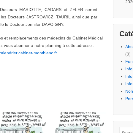
202
s Docteurs MARIOTTE, CADARS et ZELER seront
r les Docteurs JASTROWICZ, TAURIL ainsi que par
lle le Docteur Jennifer DAPOIGNY.
Cat
es et remplacements des médecins du Cabinet Médical
z vous abonner à notre planning à cette adresse :
Abs
/calendrier.cabinet-montblanc.fr
(9)
Fon
Info
Info
Info
Non
Per
Reche