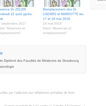
pour:
bsence Dr ZELER
Remplacement des Dr
ndredi 22 août après-
CADARS et MARIOTTE les
di
17 et 18 mai 2018
7 septembre 2017
16 mai 2018
ns "Absences et
Dans "Absences et
emplacements"
remplacements"
ER
te Diplômé des Facultés de Médecine de Strasbourg
sexologie
uchés par l’addiction aux téléphones portables de leurs
Journée mondiale de lutte contre la maladie d’Alzheimer
›