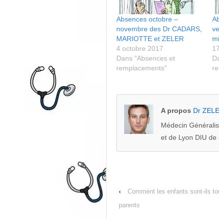
Absences octobre –
A
novembre des Dr CADARS,
ve
MARIOTTE et ZELER
mi
4 octobre 2017
1
Dans "Absences et
Da
remplacements"
r
A propos
Dr ZEL
Médecin Généralis
et de Lyon DIU de 
‹
Comment les enfants sont-ils to
parents