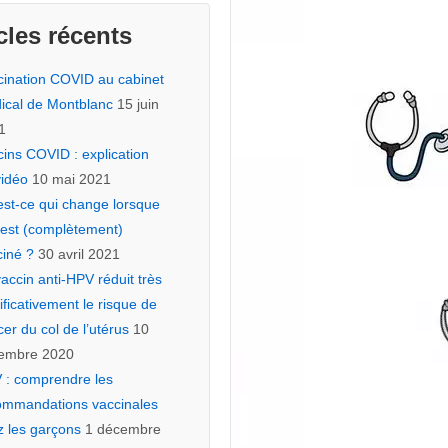
cles récents
cination COVID au cabinet
ical de Montblanc
15 juin
1
ins COVID : explication
vidéo
10 mai 2021
est-ce qui change lorsque
 est (complètement)
ciné ?
30 avril 2021
accin anti-HPV réduit très
ificativement le risque de
er du col de l’utérus
10
embre 2020
 : comprendre les
ommandations vaccinales
z les garçons
1 décembre