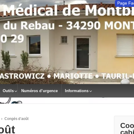
Page Fa
Outils
Numéros d’urgence
Informations
›
Congés d’août
Coo
oût
cab